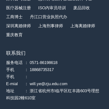
医疗器械注册
ISO内审员培训
废品回收
工商博士
丹江口营业执照代办
深圳离婚律师
上海刑事律师
上海离婚律师
重庆教育
联系我们
服务电话
： 0571-86198618
手机
： 18868735317
手机
：
E-mial
： will.ye@zju.edu.com
地址
： 浙江省杭州市l临平区红丰路603号理想
科技园2幢610室